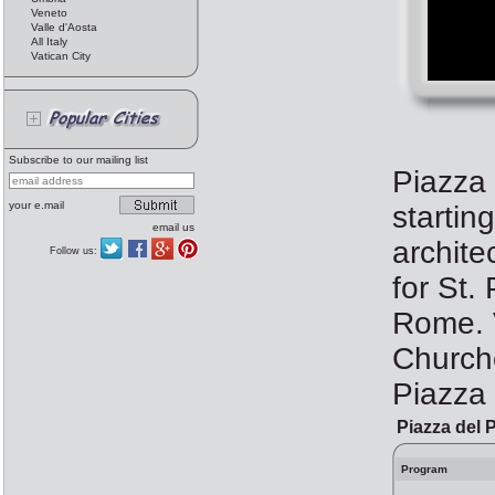
Veneto
Valle d'Aosta
All Italy
Vatican City
Subscribe to our mailing list
Piazza
your e.mail
startin
email us
archite
Follow us:
for St.
Rome. V
Churche
Piazza 
Piazza del 
Program