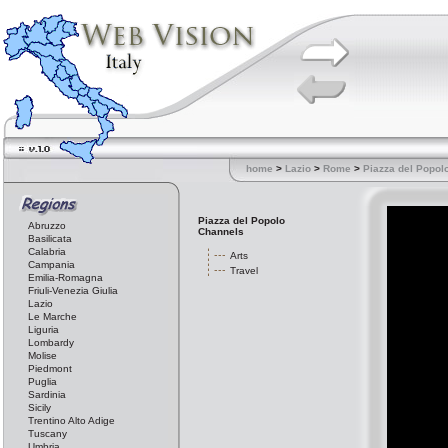
home
>
Lazio
>
Rome
>
Piazza del Popol
Piazza del Popolo
Abruzzo
Channels
Basilicata
Calabria
Arts
Campania
Travel
Emilia-Romagna
Friuli-Venezia Giulia
Lazio
Le Marche
Liguria
Lombardy
Molise
Piedmont
Puglia
Sardinia
Sicily
Trentino Alto Adige
Tuscany
Umbria