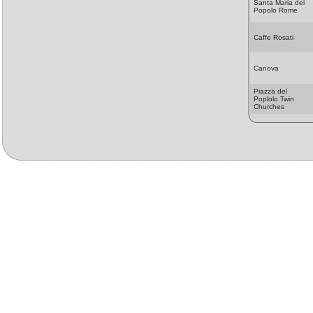
Santa Maria del
Popolo Rome
Caffe Rosati
Canova
Piazza del
Poplolo Twin
Churches