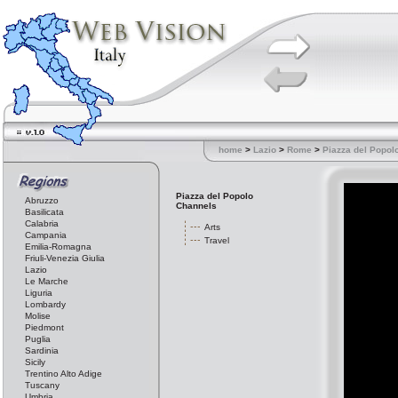
home
>
Lazio
>
Rome
>
Piazza del Popol
Piazza del Popolo
Abruzzo
Channels
Basilicata
Calabria
Arts
Campania
Travel
Emilia-Romagna
Friuli-Venezia Giulia
Lazio
Le Marche
Liguria
Lombardy
Molise
Piedmont
Puglia
Sardinia
Sicily
Trentino Alto Adige
Tuscany
Umbria