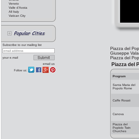
Veneto
Valle d'Aosta
All Italy
Vatican City
Subscribe to our mailing list
Piazza del Pop
Giuseppe Valadi
Piazza del Pop
your e.mail
Piazza del 
email us
Follow us:
Program
Santa Maria del
Popolo Rome
Caffe Rosati
Canova
Piazza del
Poplolo Twin
Churches