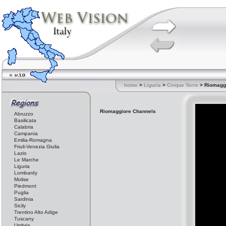
home
>
Liguria
>
Cinque Terre
> Riomagg
Riomaggiore Channels
Abruzzo
Basilicata
Calabria
Campania
Emilia-Romagna
Friuli-Venezia Giulia
Lazio
Le Marche
Liguria
Lombardy
Molise
Piedmont
Puglia
Sardinia
Sicily
Trentino Alto Adige
Tuscany
Umbria