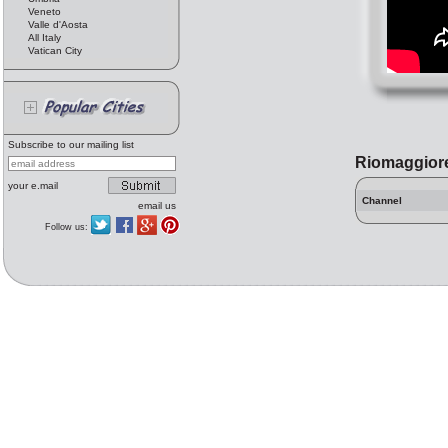
Veneto
Valle d'Aosta
All Italy
Vatican City
Subscribe to our mailing list
Riomaggior
your e.mail
Channel
email us
Follow us: