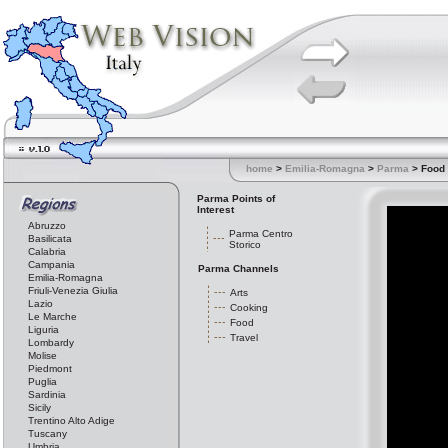
home
>
Emilia-Romagna
>
Parma
> Food
Parma Points of
Interest
Abruzzo
Parma Centro
Basilicata
Storico
Calabria
Campania
Parma Channels
Emilia-Romagna
Friuli-Venezia Giulia
Arts
Lazio
Cooking
Le Marche
Food
Liguria
Travel
Lombardy
Molise
Piedmont
Puglia
Sardinia
Sicily
Trentino Alto Adige
Tuscany
Umbria