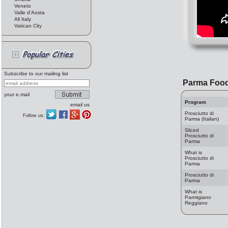
Veneto
Valle d'Aosta
All Italy
Vatican City
Subscribe to our mailing list
Parma Foo
your e.mail
Program
email us
Prosciutto di
Follow us:
Parma (Italian)
Sliced
Prosciutto di
Parma
What is
Prosciutto di
Parma
Prosciutto di
Parma
What is
Parmigiano
Reggiano