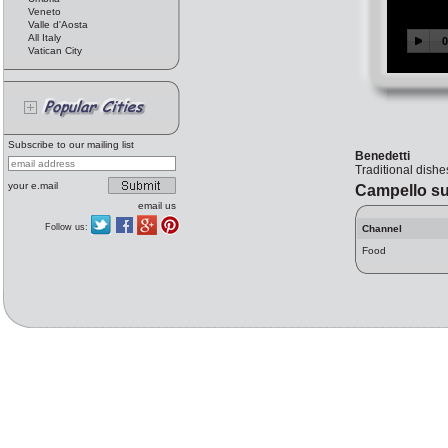
Veneto
Valle d'Aosta
All Italy
Vatican City
Subscribe to our mailing list
Benedetti
Traditional dishe
your e.mail
Campello su
email us
Follow us:
Channel
Food