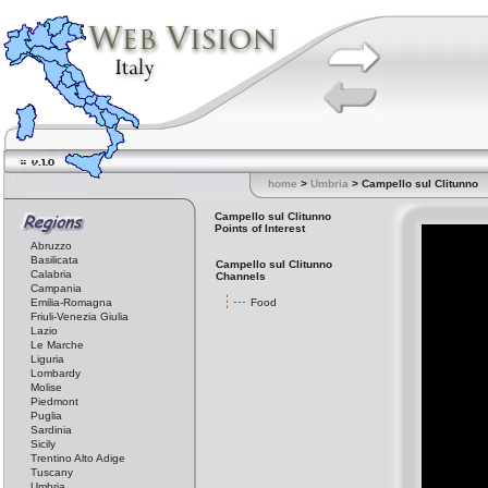
home
>
Umbria
> Campello sul Clitunno
Campello sul Clitunno
Points of Interest
Abruzzo
Basilicata
Campello sul Clitunno
Calabria
Channels
Campania
Emilia-Romagna
Food
Friuli-Venezia Giulia
Lazio
Le Marche
Liguria
Lombardy
Molise
Piedmont
Puglia
Sardinia
Sicily
Trentino Alto Adige
Tuscany
Umbria