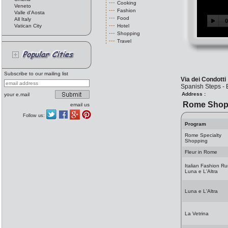
Cooking
Veneto
Fashion
Valle d'Aosta
Food
All Italy
Vatican City
Hotel
Shopping
Travel
Subscribe to our mailing list
Via dei Condotti
Spanish Steps - 
Address :
your e.mail
Rome Shop
email us
Follow us:
Program
Rome Specialty
Shopping
Fleur in Rome
Italian Fashion R
Luna e L'Altra
Luna e L'Altra
La Vetrina