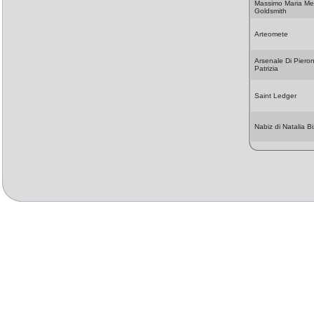
Massimo Maria Mel
Goldsmith
Arteomete
Arsenale Di Pieron
Patrizia
Saint Ledger
Nabiz di Natalia Bi