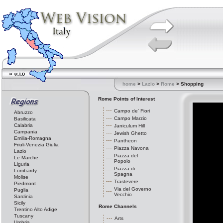
home
>
Lazio
>
Rome
> Shopping
Rome Points of Interest
Campo de' Fiori
Abruzzo
Campo Marzio
Basilicata
Calabria
Janiculum Hill
Campania
Jewish Ghetto
Emilia-Romagna
Pantheon
Friuli-Venezia Giulia
Piazza Navona
Lazio
Piazza del
Le Marche
Popolo
Liguria
Piazza di
Lombardy
Spagna
Molise
Trastevere
Piedmont
Via del Governo
Puglia
Vecchio
Sardinia
Sicily
Rome Channels
Trentino Alto Adige
Tuscany
Arts
Umbria